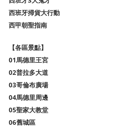
西班牙3大鬼才
西班牙掃貨大行動
西甲朝聖指南
【各區景點】
01馬德里王宮
02普拉多大道
03哥倫布廣場
04馬德里周邊
05聖家大教堂
06舊城區