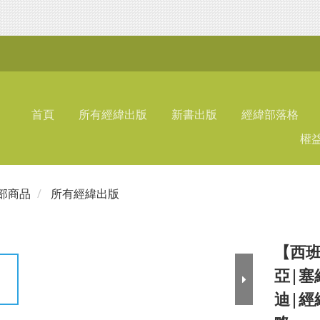
首頁
所有經緯出版
新書出版
經緯部落格
權
部商品
所有經緯出版
【西班
亞|塞
迪|經