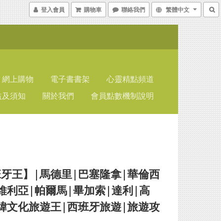
登入會員
購物車
聯絡我們
繁體中文
網上購物
電子書書架
心靈精點頻道
益及須知
關於我們
會員點數機制說明
牙王】|馬德里|巴塞隆拿|華倫西
維利亞|帕爾馬|畢加索|達利|高
緯文化旅遊王|西班牙旅遊|旅遊攻