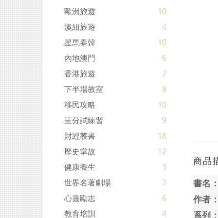
歐洲旅遊
10
澳紐旅遊
4
星馬泰韓
10
內地澳門
6
香港旅遊
7
下半場教室
8
移民攻略
10
呈分試練習
9
財經叢書
18
歷史掌故
12
商品
健康養生
3
書名
世界名著劇場
7
心靈勵志
6
作者
教育培訓
4
系列