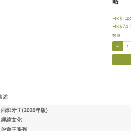
略
HK$148
HK$74.
數量
描述
：
西班牙王(2020年版)
：經緯文化
：旅遊王系列