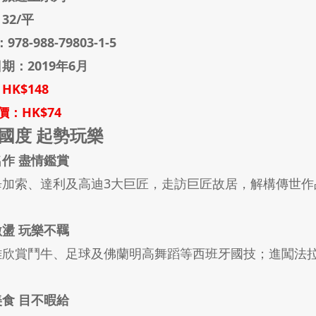
32/平
：
978-988-79803-1-5
期：2019年6月
HK$148
價：HK$74
國度 起勢玩樂
作 盡情鑑賞
畢加索、達利及高迪3大巨匠，走訪巨匠故居，解構傳世作
盪 玩樂不羈
離欣賞鬥牛、足球及佛蘭明高舞蹈等西班牙國技；進闖法
食 目不暇給