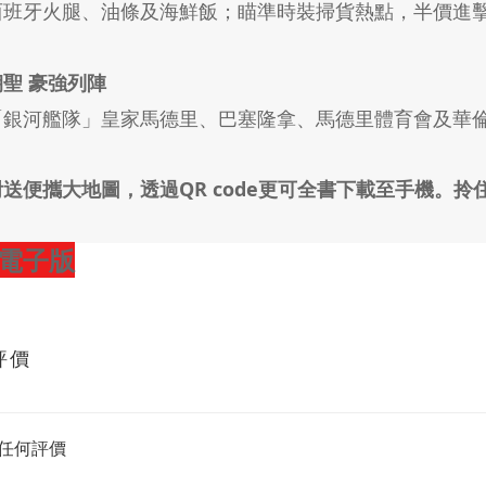
班牙火腿、油條及海鮮飯；瞄準時裝掃貨熱點，半價進擊Loe
聖 豪強列陣
「銀河艦隊」皇家馬德里、巴塞隆拿、馬德里體育會及華
送便攜大地圖，透過QR code更可全書下載至手機。
電
子
版
評價
任何評價