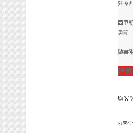
狂擦西
西甲朝
勇闖
隨書附
購
買
顧客
尚未有