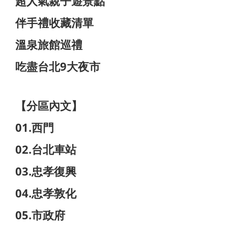
超人氣親子遊景點
伴手禮收藏清單
溫泉旅館巡禮
吃盡台北9大夜市
【分區內文】
01.西門
02.台北車站
03.忠孝復興
04.忠孝敦化
05.市政府