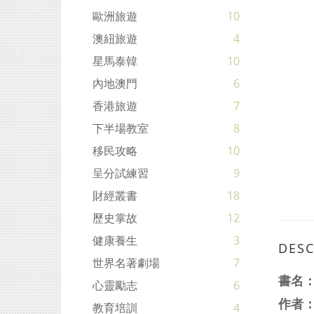
歐洲旅遊
10
澳紐旅遊
4
星馬泰韓
10
內地澳門
6
香港旅遊
7
下半場教室
8
移民攻略
10
呈分試練習
9
財經叢書
18
歷史掌故
12
健康養生
3
DESC
世界名著劇場
7
書名
心靈勵志
6
作者
教育培訓
4