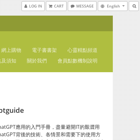
LOG IN
CART
MESSAGE
English
網上購物
電子書書架
心靈精點頻道
益及須知
關於我們
會員點數機制說明
ptguide
hatGPT應用的入門手冊，盡量避開IT的艱澀用
hatGPT背後的技術、各情景和需要下的使用方