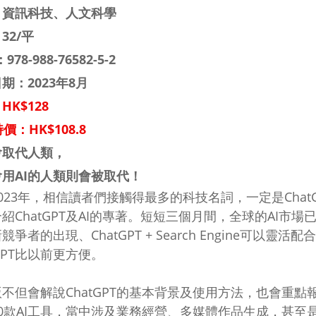
：資訊科技、人文科學
32/平
：
978-988-76582-5-2
期：2023年8月
HK$128
價：HK$108.8
會取代人類，
用AI的人類則會被取代！
023年，相信讀者們接觸得最多的科技名詞，一定是ChatG
紹ChatGPT及AI的專著。短短三個月間，全球的AI市場已
競爭者的出現、ChatGPT + Search Engine可以
tGPT比以前更方便。
不但會解說ChatGPT的基本背景及使用方法，也會重點報
30款AI工具，當中涉及業務經營、多媒體作品生成，甚