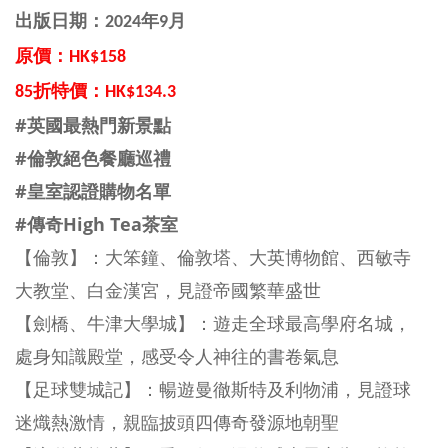
出版日期：2024年9月
原價：HK$158
85折特價：HK$134.3
#英國最熱門新景點
#倫敦絕色餐廳巡禮
#皇室認證購物名單
#傳奇High Tea茶室
【倫敦】：大笨鐘、倫敦塔、大英博物館、西敏寺
大教堂、白金漢宮，見證帝國繁華盛世
【劍橋、牛津大學城】：遊走全球最高學府名城，
處身知識殿堂，感受令人神往的書卷氣息
【足球雙城記】：暢遊曼徹斯特及利物浦，見證球
迷熾熱激情，親臨披頭四傳奇發源地朝聖