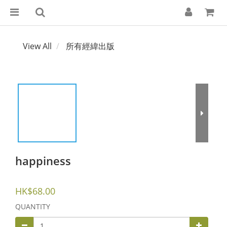
View All
所有經緯出版
happiness
HK$68.00
QUANTITY