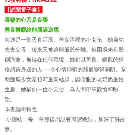
【試閱電子書】
喜樂的心乃是良藥
善良樂觀終能勝過逆境
海迪是一個天真活潑、善良淳樸的小女孩。她自幼
失去父母，後來又被迫與爺爺分離。但困境未有擊
倒海迪，無論在任何環境，她都以善良、樂觀的情
格感染身邊的人──令心情抑鬱的爺爺變得開朗、幫
助癱瘓少女希拉莉重新站起，讓瞎眼的老奶奶重拾
生趣。她猶如一位小天使，為人間帶來歡愉和盼
望。
本書編輯特色
‧小總結：每一章節後均設有簡潔總結，加深了解故
事。