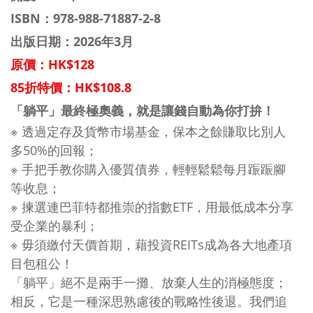
ISBN：
978-988-71887-2-8
出版日期：2026年3月
原價：HK$128
85折特價：HK$108.8
「躺平」最終極奧義，就是讓錢自動為你打拚！
※ 透過定存及貨幣市場基金，保本之餘賺取比別人
多50%的回報；
※
手把手教你購入優質債券，輕輕鬆鬆每月䟴䟴腳
等收息；
※
揀選連巴菲特都推崇的指數ETF，用最低成本分享
受企業的暴利；
※
毋須繳付天價首期，藉投資REITs成為各大地產項
目包租公！
「躺平」絕不是兩手一攤、放棄人生的消極態度；
相反，它是一種深思熟慮後的戰略性後退。我們追