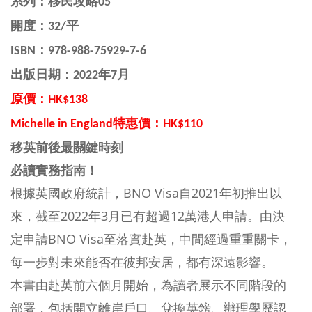
系列：移民攻略05
開度：32/平
ISBN：
978-988-75929-7-6
出版日期：2022年7月
原價：HK$138
Michelle in England特惠
價：HK$110
移英前後最關鍵時刻
必讀實務指南！
根據英國政府統計，BNO Visa自2021年初推出以
來，截至2022年3月已有超過12萬港人申請。由決
定申請BNO Visa至落實赴英，中間經過重重關卡，
每一步對未來能否在彼邦安居，都有深遠影響。
本書由赴英前六個月開始，為讀者展示不同階段的
部署，包括開立離岸戶口、兌換英鎊、辦理學歷認