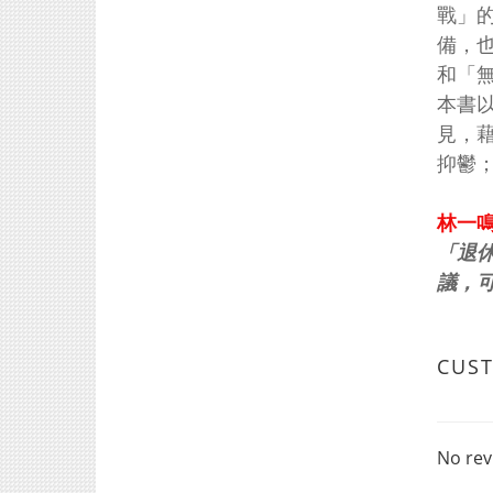
戰」
備，
和「
本書
見，
抑鬱
林一鳴
「退
議，
CUS
No rev