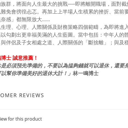
的族群，將面向人生最大的挑戰──即將離開職場，面對截
也難免會徬徨忐忑。再加上上半場人生積累的挫折、當前
無奈感」都無限放大……
以生理、心理、人際關係及財務策略四個範疇，為即將進
藉以勾劃出更幸福美滿的人生藍圖。當中包括：中年人的
；與伴侶及子女相處之道、人際關係的「斷捨離」；與及
博士 誠意推薦！
休是必須預先準備的，不要以為揾夠錢就可以退休，還要
可以幫你準備美好的退休大計！」
林一鳴博士
TOMER REVIEWS
iew for this product