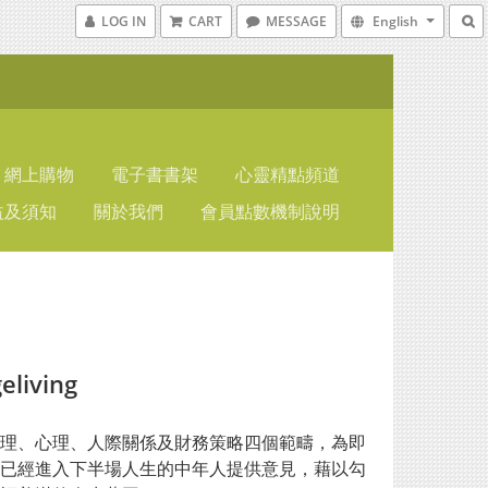
LOG IN
CART
MESSAGE
English
網上購物
電子書書架
心靈精點頻道
益及須知
關於我們
會員點數機制說明
eliving
理、心理、人際關係及財務策略四個範疇，為即
已經進入下半場人生的中年人提供意見，藉以勾