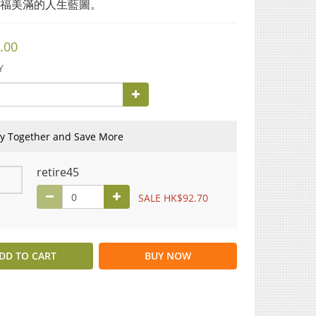
福美滿的人生藍圖。
.00
Y
y Together and Save More
retire45
SALE HK$92.70
DD TO CART
BUY NOW