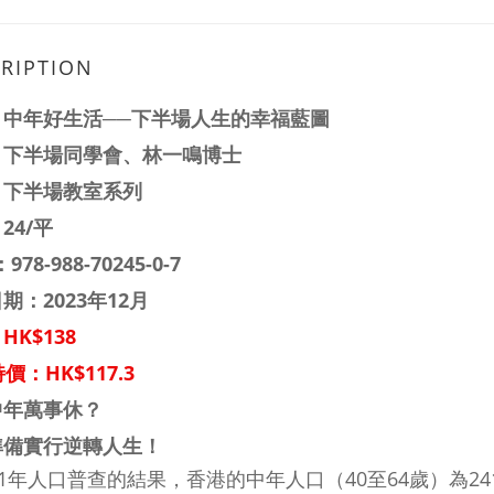
RIPTION
：
中年好生活──下半場人生的幸福藍圖
：
下半場同學會、林一鳴博士
：
下半場教室
系列
24/平
：
978-988-70245-0-7
期：2023年12月
HK$138
價：HK$117.3
中年萬事休？
準備實行逆轉人生！
21年人口普查的結果，香港的中年人口（40至64歲）為24