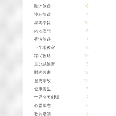
歐洲旅遊
10
澳紐旅遊
4
星馬泰韓
10
內地澳門
6
香港旅遊
7
下半場教室
8
移民攻略
10
呈分試練習
9
財經叢書
18
歷史掌故
12
健康養生
3
世界名著劇場
7
心靈勵志
6
教育培訓
4