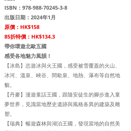
ISBN：
978-988-70245-3-8
出版日期：2024年1月
原價：HK$158
85折特價：HK$134.3
帶你環遊北歐五國
感受各地魅力風韻！
【冰島】恣遊冰與火王國，感受被雪覆蓋的火山、
冰河、溫泉、峽谷、間歇泉、地熱、瀑布等自然地
貌。
【丹麥】漫遊童話王國，跟隨安徒生的腳步進入童
夢世界，見識當地歷史遺跡與風格各異的建築及雕
塑。
【瑞典】暢遊森林與湖泊王國，發現當地的自然美