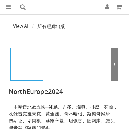
View All
所有經緯出版
NorthEurope2024
一本暢遊北歐五國─冰島、丹麥、瑞典、挪威、芬蘭，
收錄雷克雅未克、黃金圈、哥本哈根、斯德哥爾摩、
奧斯陸、卑爾根、赫爾辛基、坦佩雷、圖爾庫、羅瓦
涅米等北歐熱門景點