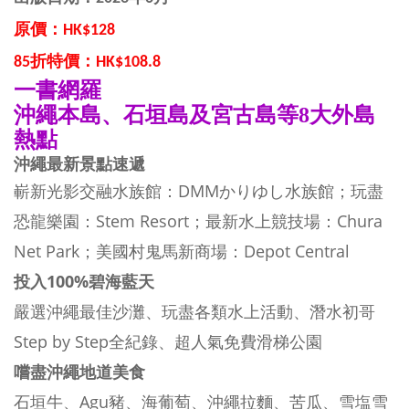
原價：HK$128
85折特價：HK$108.8
一書網羅
沖繩本島、石垣島及宮古島等8大外島
熱點
沖繩最新景點速遞
嶄新光影交融水族館：DMMかりゆし水族館；玩盡
恐龍樂園：Stem Resort；最新水上競技場：Chura
Net Park；美國村鬼馬新商場：Depot Central
投入100%碧海藍天
嚴選沖繩最佳沙灘、玩盡各類水上活動、潛水初哥
Step by Step全紀錄、超人氣免費滑梯公園
嚐盡沖繩地道美食
石垣牛、Agu豬、海葡萄、沖繩拉麵、苦瓜、雪塩雪