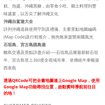
糕、泡盛、沖繩黑糖，由零食小吃、鄉土料理到豐
味盛宴，以舌尖了解沖繩文化
沖繩自駕遊大全
詳列沖繩道路使用守則及禮儀、主要景點地圖編碼
(Map Code)及行程推介，無拘無束盡覽南國風光
石垣島、宮古島跳島遊
離島交通及景點詳盡介紹──石垣島品嘗最新鮮石垣
牛、宮古島登上360度全視域吊車、坐傳統牛車暢遊
西表島
透過QRCode可把全書地圖連上Google Map，使用
Google Map功能尋找位置，啟動實時導航前往目
的地！