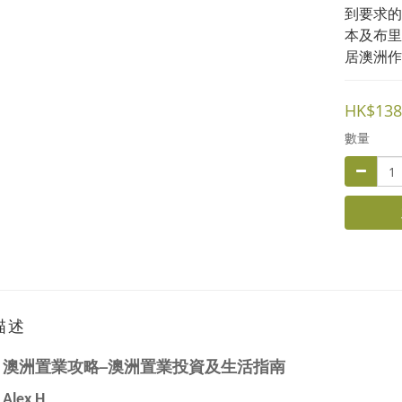
到要求的
本及布里
居澳洲作
HK$138
數量
描述
：
澳洲置業攻略
─
澳洲置業投資及生活指南
：
Alex H