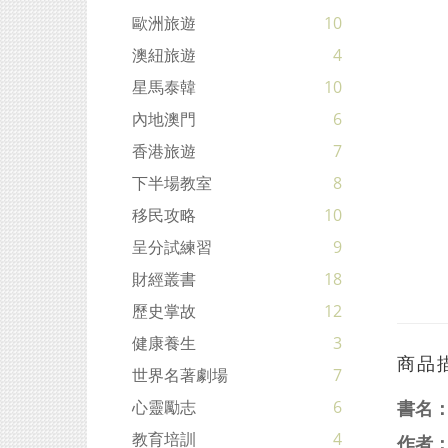
歐洲旅遊
10
澳紐旅遊
4
星馬泰韓
10
內地澳門
6
香港旅遊
7
下半場教室
8
移民攻略
10
呈分試練習
9
財經叢書
18
歷史掌故
12
健康養生
3
商品
世界名著劇場
7
心靈勵志
6
書名
教育培訓
4
作者