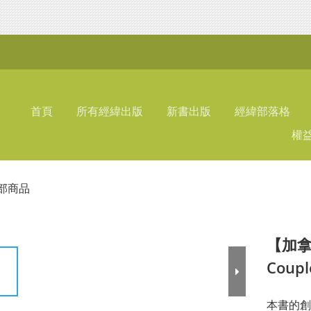
首頁
所有經緯出版
新書出版
經緯部落格
權
部商品
【加拿
Coup
本書的創作