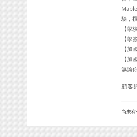
Map
驗，
【學
【學簽申
【加
【加
無論
顧客
尚未有