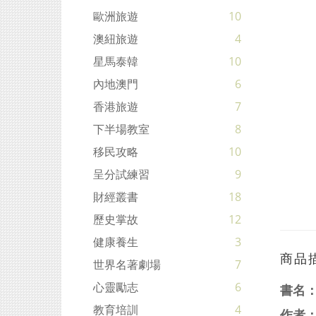
歐洲旅遊
10
澳紐旅遊
4
星馬泰韓
10
內地澳門
6
香港旅遊
7
下半場教室
8
移民攻略
10
呈分試練習
9
財經叢書
18
歷史掌故
12
健康養生
3
商品
世界名著劇場
7
心靈勵志
6
書名
教育培訓
4