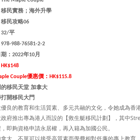
：
The Maple Couple
：移民實務；
海外升學
移民攻略06
32/平
：
978-988-76581-2-2
期：2022年10月
K$148
aple Couple
優惠價：HK$115.8
的移民天堂 加拿大
學打開移民大門
大優良的教育和生活質素、多元共融的文化，令她成為香港人
政府推出專為港人而設的【救生艇移民計劃】，其中Str
程，即夠資格申請永居權，再入籍為加國公民。
加拿大，不單可以接受高質素而學費相對低廉的專上教育，