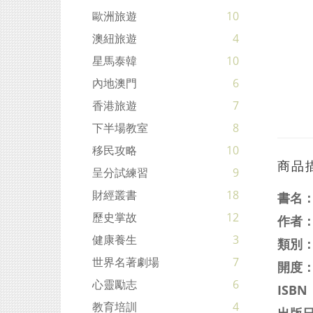
歐洲旅遊
10
澳紐旅遊
4
星馬泰韓
10
內地澳門
6
香港旅遊
7
下半場教室
8
移民攻略
10
商品
呈分試練習
9
財經叢書
18
書名
歷史掌故
12
作者
健康養生
3
類別
世界名著劇場
7
開度：
心靈勵志
6
ISBN
教育培訓
4