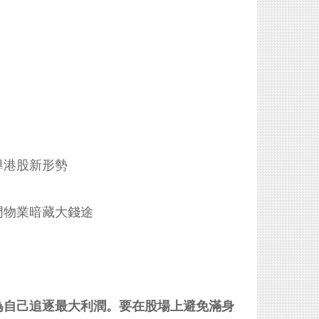
導港股新形勢
門物業暗藏大錢途
為自己追逐最大利潤。要在股場上避免滿身