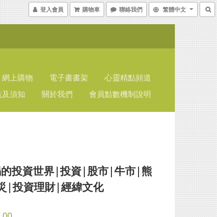
登入會員
購物車
聯絡我們
繁體中文
網上購物
電子書書架
心靈精點頻道
益及須知
關於我們
會員點數機制說明
的投資世界|投資|股市|牛市|熊
災|投資理財|經緯文化
.00