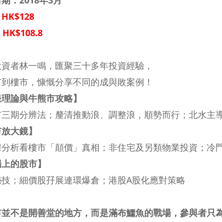
期：2018年3月
HK$128
HK$108.8
投資者林一鳴，匯聚三十多年投資經驗，
市到樓市，慷慨分享不同的成與敗案例！
浪理論與牛熊市攻略】
市三期分辨法；釐清推動浪、調整浪，順勢而行；北水主
市放大鏡】
據分析看樓市「顛價」真相；非住宅及另類物業投資；冷
場上的股市】
秘技；細價股孖展連環爆倉；港股A股化應對策略
市並不是開善堂的地方，而是滿布鱷魚的戰場，參與者只