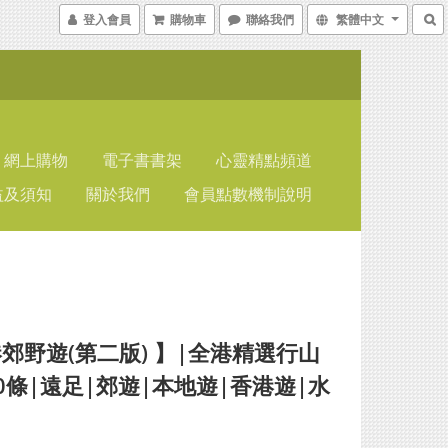
登入會員
購物車
聯絡我們
繁體中文
網上購物
電子書書架
心靈精點頻道
益及須知
關於我們
會員點數機制說明
郊野遊(第二版) 】|全港精選行山
0條|遠足|郊遊|本地遊|香港遊|水