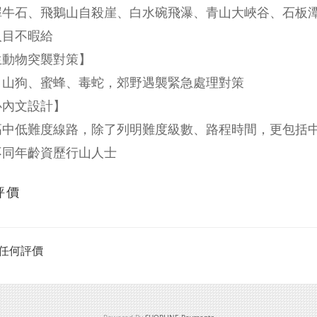
犀牛石、飛鵝山自殺崖、白水碗飛瀑、青山大峽谷、石板
人目不暇給
生動物突襲對策】
、山狗、蜜蜂、毒蛇，郊野遇襲緊急處理對策
心內文設計】
高中低難度線路，除了列明難度級數、路程時間，更包括
不同年齡資歷行山人士
評價
任何評價