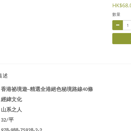
HK$68.
數量
描述
：
香港祕境遊─精選全港絕色秘境路線40條
：經緯文化
：
山系之人
32/平
：
978-988-75928-2-2