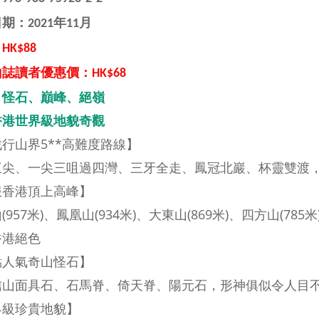
期：2021年11月
K$88
山誌
讀者優惠價：HK$68
、怪石、巔峰、絕嶺
香港世界級地貌奇觀
行山界5**高難度路線】
三尖、一尖三咀過四灣、三牙全走、鳳冠北巖、杯靈雙渡
服香港頂上高峰】
(957米)、鳳凰山(934米)、大東山(869米)、四方山(785米
香港絕色
點人氣奇山怪石】
信山面具石、石馬脊、倚天脊、陽元石，形神俱似令人目
界級珍貴地貌】