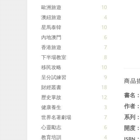
歐洲旅遊
10
澳紐旅遊
4
星馬泰韓
10
內地澳門
6
香港旅遊
7
下半場教室
8
移民攻略
10
呈分試練習
9
商品
財經叢書
18
書名
歷史掌故
12
作者
健康養生
3
世界名著劇場
7
系列
心靈勵志
6
開度：
教育培訓
4
ISBN