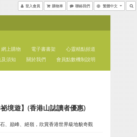
登入會員
購物車
聯絡我們
繁體中文
網上購物
電子書書架
心靈精點頻道
益及須知
關於我們
會員點數機制說明
祕境遊】(香港山誌讀者優惠)
石、巔峰、絕嶺，欣賞香港世界級地貌奇觀