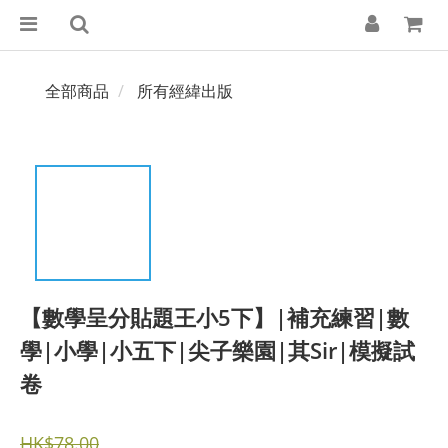
全部商品
所有經緯出版
【數學呈分貼題王小5下】|補充練習|數
學|小學|小五下|尖子樂園|其Sir|模擬試
卷
HK$78.00