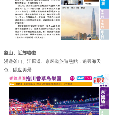
釜山、近郊聯遊
漫遊釜山、江原道、京畿道旅遊熱點，追尋海天一
色，隱世美景