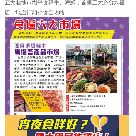
五大貼地市場平食韓牛、海鮮；首爾三大必食炸雞
店；地道街頭小食全攻略