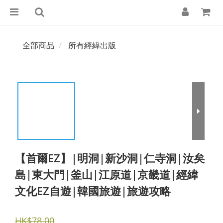
全部商品
所有經緯出版
【首爾EZ】|明洞|新沙洞|仁寺洞|汝矣
島|東大門|釜山|江原道|京畿道|經緯
文化EZ自遊|韓國旅遊|旅遊攻略
HK$78.00