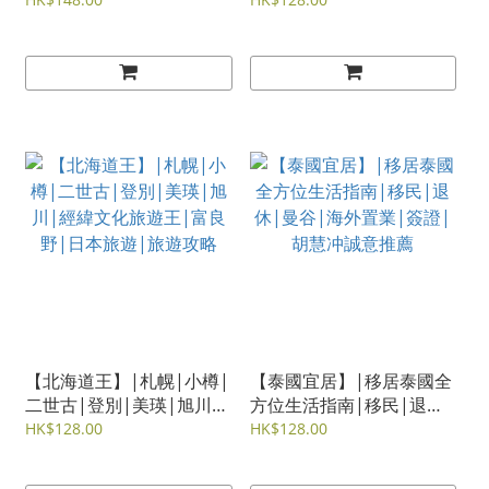
斯曼尼亞|烏奴奴|柏斯
遊|旅遊攻略
【北海道王】|札幌|小樽|
【泰國宜居】|移居泰國全
二世古|登別|美瑛|旭川|
方位生活指南|移民|退休|
經緯文化旅遊王|富良野|
曼谷|海外置業|簽證|胡慧
HK$128.00
HK$128.00
日本旅遊|旅遊攻略
冲誠意推薦