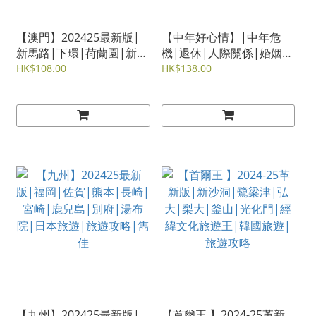
【澳門】202425最新版|
【中年好心情】|中年危
新馬路|下環|荷蘭園|新口
機|退休|人際關係|婚姻|
岸|氹仔|路氹|路環|沙梨
子女關係|代溝|友誼|自我
HK$108.00
HK$138.00
頭|澳門旅遊|旅遊攻略|雋
實現
佳
【九州】202425最新版|
【首爾王 】2024-25革新