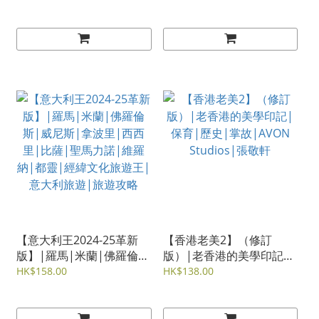
旗津|恆春鎮|經緯文化旅
遊王|歐洲旅遊|旅遊攻略
遊王|台灣旅遊|旅遊攻略
【意大利王2024-25革新
【香港老美2】（修訂
版】|羅馬|米蘭|佛羅倫
版）|老香港的美學印記|
斯|威尼斯|拿波里|西西
保育|歷史|掌故|AVON
HK$158.00
HK$138.00
里|比薩|聖馬力諾|維羅
Studios|張敬軒
納|都靈|經緯文化旅遊王|
意大利旅遊|旅遊攻略