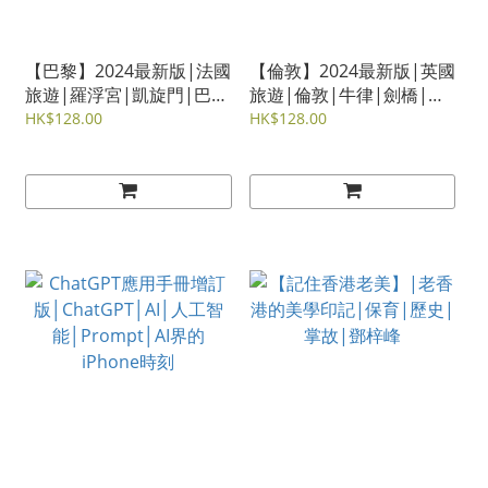
【巴黎】2024最新版|法國
【倫敦】2024最新版|英國
旅遊|羅浮宮|凱旋門|巴黎
旅遊|倫敦|牛律|劍橋|溫
鐵塔|梵爾賽宮|雋佳
莎|雋佳
HK$128.00
HK$128.00