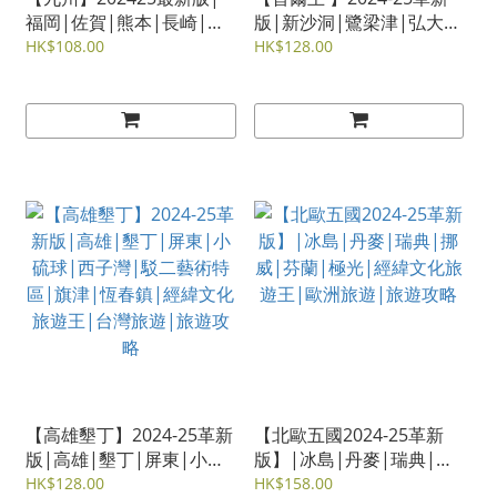
福岡|佐賀|熊本|長崎|宮
版|新沙洞|鷺梁津|弘大|
崎|鹿兒島|別府|湯布院|
梨大|釜山|光化門|經緯文
HK$108.00
HK$128.00
日本旅遊|旅遊攻略|雋佳
化旅遊王|韓國旅遊|旅遊
攻略
【高雄墾丁】2024-25革新
【北歐五國2024-25革新
版|高雄|墾丁|屏東|小硫
版】|冰島|丹麥|瑞典|挪
球|西子灣|駁二藝術特區|
威|芬蘭|極光|經緯文化旅
HK$128.00
HK$158.00