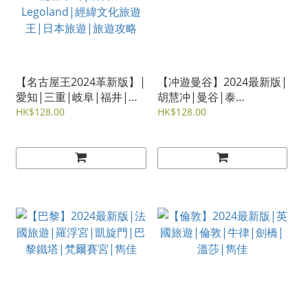
【名古屋王2024革新版】|
【冲遊曼谷】2024最新版|
愛知|三重|岐阜|福井|石
胡慧冲|曼谷|泰
川|富山|立山黑部|能登半
國|Chitlom|Siam|夜市
HK$128.00
HK$128.00
島|名古屋Legoland|經緯
文化旅遊王|日本旅遊|旅
遊攻略