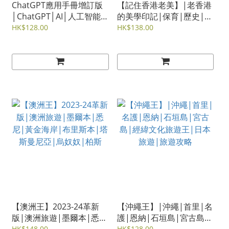
ChatGPT應用手冊增訂版
【記住香港老美】|老香港
│ChatGPT│AI│人工智能
的美學印記|保育|歷史|掌
│Prompt│AI界的iPhone
故|鄧梓峰
HK$128.00
HK$138.00
時刻
【澳洲王】2023-24革新
【沖繩王】|沖繩|首里|名
版|澳洲旅遊|墨爾本|悉
護|恩納|石垣島|宮古島|
尼|黃金海岸|布里斯本|塔
經緯文化旅遊王|日本旅
HK$148.00
HK$128.00