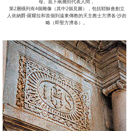
母。底下兩層則代表人間，
第
2
層橫列有
4
個雕像（其中
2
個見圖），包括耶穌會創立
人依納爵
·
羅耀拉和首個到遠東傳教的天主教士方濟各
·
沙勿
略（即聖方濟各）。