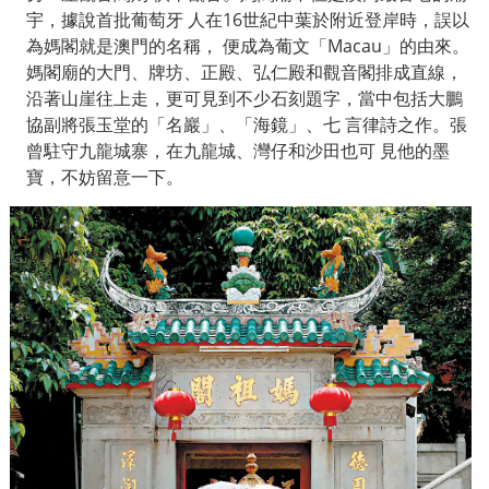
宇，據說首批葡萄牙
人在
16
世紀中葉於附近登岸時，誤以
為媽閣就是澳門的名稱，
便成為葡文「
Macau
」的由來。
媽閣廟的大門、牌坊、正殿、弘仁殿和觀音閣排成直線，
沿著山崖往上走，更可見到不少石刻題字，當中包括大鵬
協副將張玉堂的「名巖」、「海鏡」、七
言律詩之作。張
曾駐守九龍城寨，在九龍城、灣仔和沙田也可
見他的墨
寶，不妨留意一下。