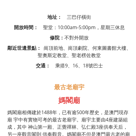
地址：
三巴仔橫街
開放時間：
聖堂：
10:00am-5:00pm
，星期三休息
修院：
不對外開放
鄰近世遺景點：
崗頂前地、崗頂劇院、何東圖書館大樓、
聖奧斯定教堂、聖老楞佐教堂
交通：
乘搭
9
、
16
、
18
號巴士
最古老廟宇
媽閣廟
媽閣廟相傳建於
1488
年，已有逾
500
年歷史，是澳門現存
廟
宇中有實物可考的最古老廟宇。廟宇主要由
4
座建築組
成，其中
神山第一殿、正覺禪林、弘仁殿
3
座供奉天后，
另一座觀音閣則
供奉觀音。媽閣廟不但是澳門最古老的廟