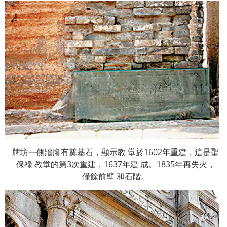
牌坊一側牆腳有奠基石，顯示教
堂於
1602
年重建，這是聖
保祿
教堂的第
3
次重建，
1637
年建
成。
1835
年再失火，
僅餘前壁
和石階。