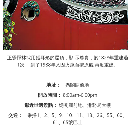
正覺禪林採用鑊耳形的屋頂，顯
示尊貴，於
1828
年重建過
1
次，
到了
1988
年又因火燒而按原貌
再度重建。
地址：
媽閣廟前地
開放時間：
8:00am-6:00pm
鄰近世遺景點：
媽閣廟前地、港務局大樓
交通：
乘搭
1
、
2
、
5
、
9
、
10
、
11
、
18
、
26
、
55
、
60
、
61
、
65
號巴士