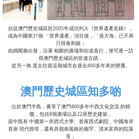
自從澳門歷史城區於
2005
年成功列入《世界遺產名錄》，
成為中國第
31
個
「世界遺產」項目後，「過大海」已不再
只得食和賭；
由媽閣廟出發，沿著
相鄰的廣場和街道直行，便可逐一訪
尋澳門歷史城區的世遺古蹟，
從另一角
度去欣賞這個城市在過去
400
多年來的變遷。
澳門歷史城區知多啲
位於澳門半島，薈萃了澳門
400
多年中西文化交流
的精
髓，包括
8
個廣場以及
22
座歷史建築，
當中既有
中國第一所西式大學、首座西式劇院、中國海岸
首座
現代燈塔，還有具嶺南風格的廟宇、清末富商的院落
等，