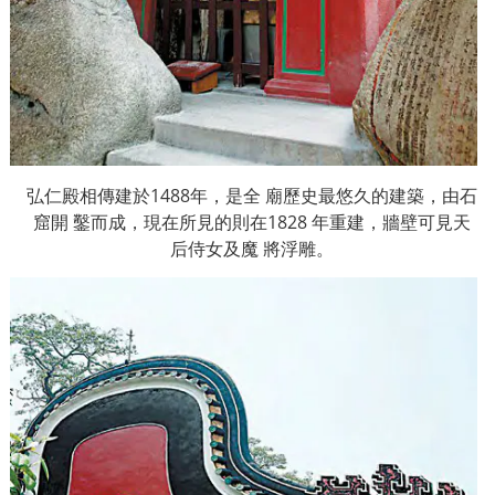
弘仁殿相傳建於
1488
年，是全
廟歷史最悠久的建築，由石
窟開
鑿而成，現在所見的則在
1828
年重建，牆壁可見天
后侍女及魔
將浮雕。