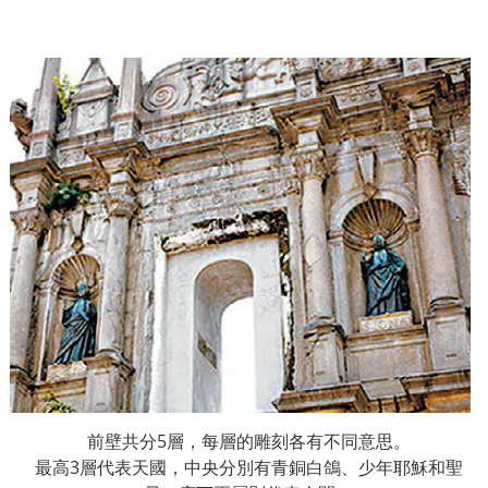
前壁共分
5
層，每層的雕刻各有不同意思。
最高
3
層代表天國，中央分別有青銅白鴿、少年耶穌和聖