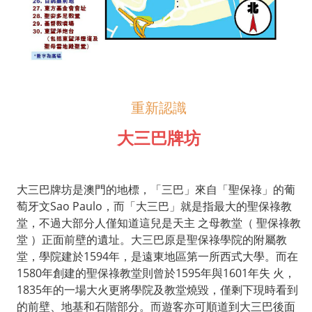
重新認識
大三巴牌坊
大三巴牌坊是澳門的地標，「三巴」來自「聖保祿」的葡
萄牙文
Sao Paulo
，而「大三巴」就是指最大的聖保祿教
堂，不過大部分人僅知道這兒是天主
之母教堂（
聖保祿教
堂
）正面前壁的遺址。大三巴原是聖保祿學院的附屬教
堂，學院建於
1594
年，是遠東地區第一所西式大學。而在
1580
年創建的聖保祿教堂則曾於
1595
年與
1601
年失
火，
1835
年的一場大火更將學院及教堂燒毀，僅剩下現時看到
的前壁、地基和石階部分。而遊客亦可順道到大三巴後面