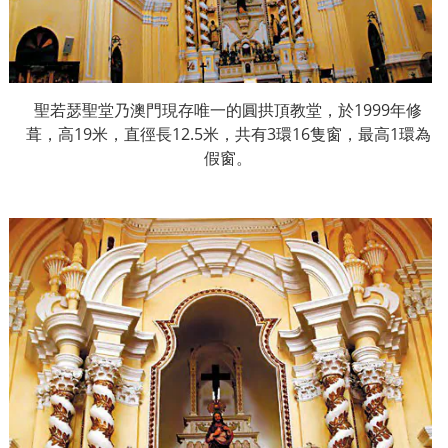
聖若瑟聖堂乃澳門現存唯一的圓拱頂教堂，於
1999
年修
葺，高
19
米，直徑長
12.5
米，共有
3
環
16
隻窗，最高
1
環為
假窗。