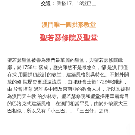
交通：
乘搭
17
、
18
號巴士
澳門唯一圓拱形教堂
聖若瑟修院及聖堂
聖若瑟聖堂被譽為澳門最華麗的聖堂，與聖若瑟修院毗
鄰，於
1758
年
落成，歷史雖然不是最悠久，卻
是澳
門僅
存採
用圓拱頂設計的教堂，建築風格別具特色。不對外開
放的修
院歷史更源遠流長
，由耶穌會士於
1728
年創辦
，
由
於曾培育
過許多中國及東南亞的教會人才，所以又被視
為澳門天主教
的少林寺。聖若瑟修院和聖堂採用華麗奪目
的巴洛克式建築風格，在澳門相當罕見，由於外貌跟大三
巴相似，所以又有「小三巴」、「三巴仔」之稱。