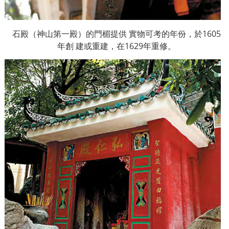
石殿（神山第一殿）的門楣提供
實物可考的年份，於
1605
年創
建或重建，在
1629
年重修。