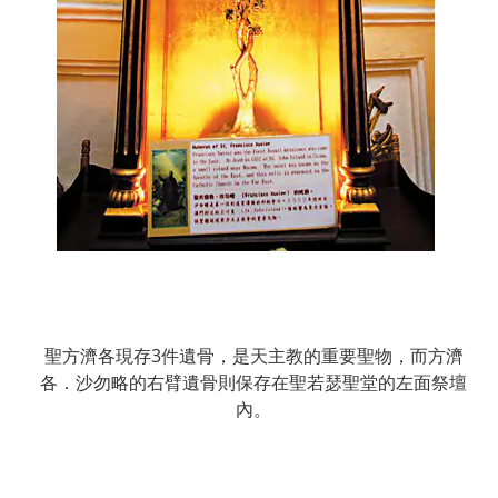
聖方濟各現存
3
件遺骨，是天主教的重要聖物，而方濟
各．沙勿略的右臂遺骨則保存在聖若瑟聖堂的左面祭壇
內。