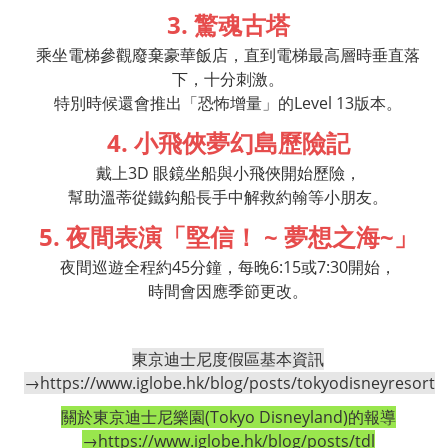
3. 驚魂古塔
乘坐電梯參觀廢棄豪華飯店，直到電梯最高層時垂直落
下，十分刺激。
特別時候還會推出「恐怖增量」的Level 13版本。
4. 小飛俠夢幻島歷險記
戴上3D 眼鏡坐船與小飛俠開始歷險，
幫助溫蒂從鐵鈎船長手中解救約翰等小朋友。
5. 夜間表演「堅信！ ~ 夢想之海~」
夜間巡遊全程約45分鐘，每晚6:15或7:30開始，
時間會因應季節更改。
東京迪士尼度假區基本資訊
→
https://www.iglobe.hk/blog/posts/tokyodisneyresort
關於東京迪士尼樂園(Tokyo Disneyland)的報導
→
https://www.iglobe.hk/blog/posts/tdl