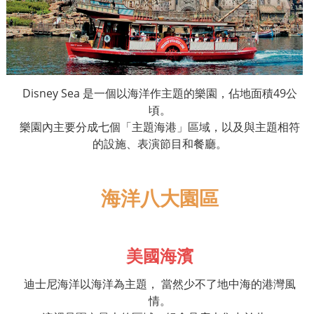
Disney Sea
是一個以海洋作主題的樂園，佔地面積
49
公
頃。
樂園內主要分成七個「主題海港」區域，以及與主題相符
的設施、表演節目和餐廳。
海洋
八
大園區
美國海濱
迪士尼海洋以海洋為主題，
當然少不了地中海的港灣風
情。