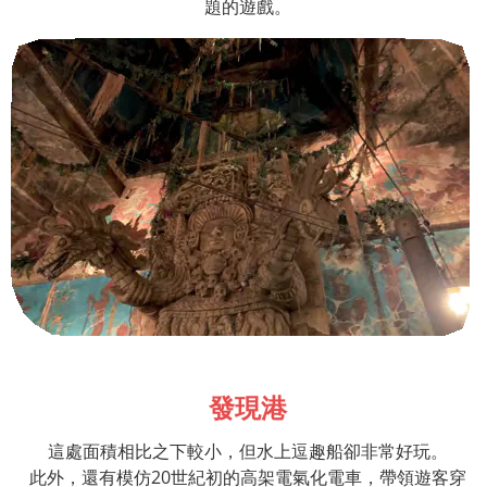
題的遊戲。
發現港
這處面積相比之下較小，但水上逗趣船卻非常好玩。
此外，還有模仿
20
世紀初的高架電氣化電車，帶領遊客穿