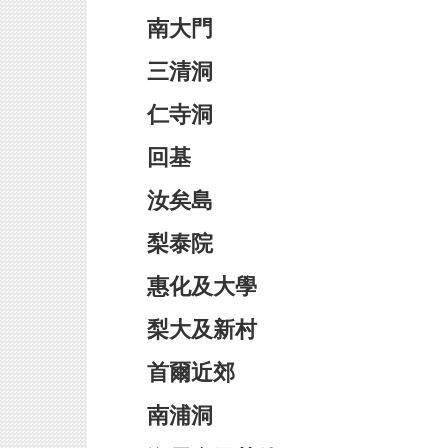
南大門
三清洞
仁寺洞
回基
汝矣島
梨泰院
惠化及大學
梨大及新村
首爾近郊
南浦洞