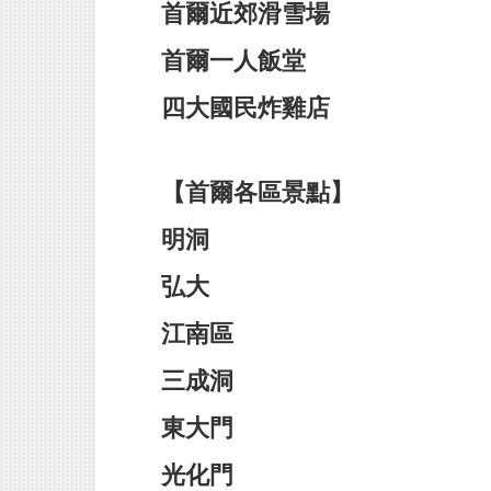
首爾近郊滑雪場
首爾一人飯堂
四大國民炸雞店
【首爾各區景點】
明洞
弘大
江南區
三成洞
東大門
光化門