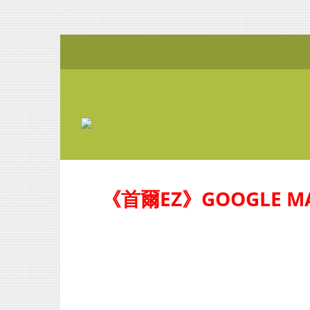
《首爾EZ》GOOGLE M