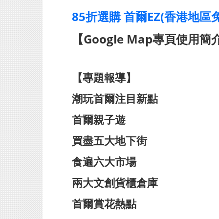
85折選購 首爾EZ(香港地區
【Google Map專頁使用簡
【專題報導】
潮玩首爾注目新點
首爾親子遊
買盡五大地下街
食遍六大市場
兩大文創貨櫃倉庫
首爾賞花熱點