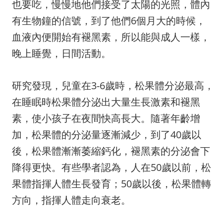
也要吃，慢慢地他們接受了太陽的光照，體內
有生物鐘的信號，到了他們
6
個月大的時候，
血液內便開始有褪黑素，所以能與成人一樣，
晚上睡覺，日間活動。
研究發現，兒童在
3-6
歲時，松果體分泌最高，
在睡眠時松果體分泌出大量生長激素和褪黑
素，使小孩子在夜間快高長大。隨著年齡增
加，松果體的分泌量逐漸減少，到了
40
歲以
後，松果體漸漸萎縮鈣化，褪黑素的分泌會下
降得更快。有些學者認為，人在
50
歲以前，松
果體指揮人體生長發育；
50
歲以後，松果體轉
方向，指揮人體走向衰老。