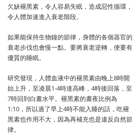
欠缺褪黑素，令人容易失眠，造成惡性循環，
令人體加速進入衰老階段。
如果能保持生物鐘的節律，身體的各個器官的
衰老步伐也會慢一點。要將衰老逆轉，便要有
優質的睡眠。
研究發現，人體血液中的褪黑素由晚上
8
時開
始上升，至凌晨
1-4
時達高峰，
4
時後回落，至
7
時回到白晝水平。褪黑素的晝夜比例為
1:10
，所以過了早上
4
時不能入睡的話，吃褪
黑素也作用不大，因為再補充也是違反自然節
律。