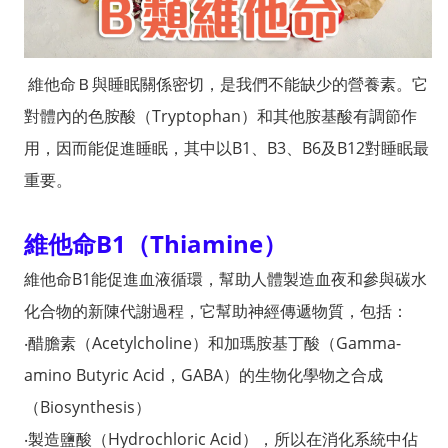
維他命Ｂ與睡眠關係密切，是我們不能缺少的營養素。它
對體內的色胺酸（
Tryptophan
）和其他胺基酸有調節作
用，因而能促進睡眠，其中以
B1
、
B3
、
B6
及
B12
對睡眠最
重要。
維他命
B1
（
Thiamine
）
維他命
B1
能促進血液循環，幫助人體製造血夜和參與碳水
化合物的新陳代謝過程，它幫助神經傳遞物質，包括：
‧醋膽素（
Acetylcholine
）和加瑪胺基丁酸（
Gamma-
amino Butyric Acid
，
GABA
）的生物化學物之合成
（
Biosynthesis
）
‧製造鹽酸（
Hydrochloric Acid
），所以在消化系統中佔