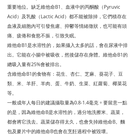
重要地位。缺乏維他命
B1
、血液中的丙酮酸（
Pyruvic
Acid
）及乳酸（
Lactic Acid
）都不能被除掉，它們積存在
血液及細胞內可引發焦慮、抑鬱等情緒徵狀，也可能有頭
痛、疲倦和食慾不振，引致失眠。
維他命
B1
是水溶性的，如果攝入太多的話，會在尿液中排
出。它能在小腸中被吸收，然後儲存在身體。維他命
B1
的
總吸入量有
25%
會被排出。
含維他命
B1
的食物有：花生、杏仁、芝麻、葵花子、豆
類、米、羊肝、羊肉、蛋、牛奶、生菜、紅蘿蔔、椰菜花
等。
一般成年人每日的建議攝取量為
0.8-1.4
毫克
。
要留意一點
的是，因為維他命
B
是水溶性的，過分地洗擦米、蔬菜，
都會將它洗去。蔬菜儲存得太久，也會失掉維他命
B
。麵
包及麥片中的維他命
B
也會在烹飪過程中被毀壞。