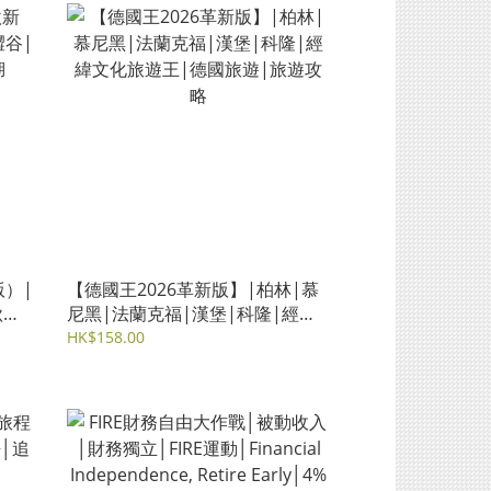
版）|
【德國王2026革新版】|柏林|慕
秋葉
尼黑|法蘭克福|漢堡|科隆|經緯
文化旅遊王|德國旅遊|旅遊攻略
HK$158.00