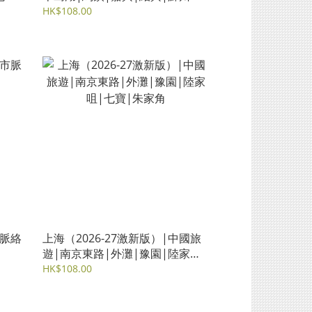
HK$108.00
脈絡
上海（2026-27激新版）|中國旅
遊|南京東路|外灘|豫園|陸家咀|
七寶|朱家角
HK$108.00