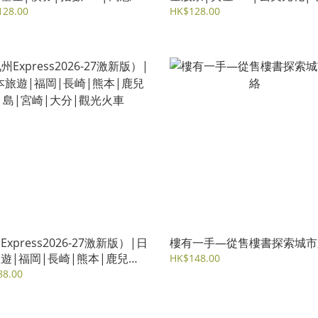
ITs
政治│FOMO
128.00
HK$128.00
Express2026-27激新版）|日
樓有一手—從售樓書探索城市
遊|福岡|長崎|熊本|鹿兒島|
HK$148.00
|大分|觀光火車
88.00