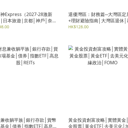
神Express（2027-28激新
退優灣區：財務篇─大灣區定
|日本旅遊|京都│神戶│奈良│
+理財避險指南│大灣區退休│
│和歌山│熊野
│稅務│置業│跨境理財│財富
98.00
HK$128.00
兼收躺平族│銀行存款│貨幣
黃金投資創富攻略│實體黃金
基金│債券│指數ETF│高息股
金股票│黃金ETF│去美元化│