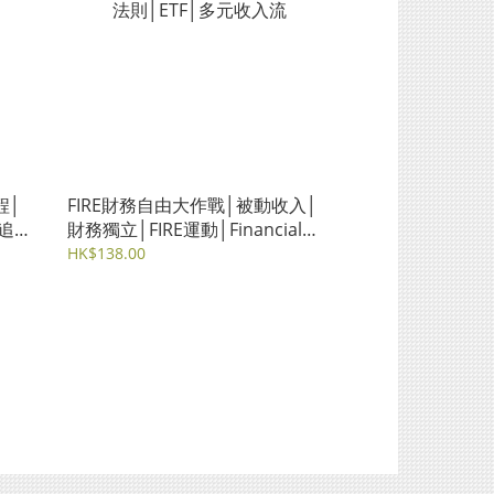
程│
FIRE財務自由大作戰│被動收入│
追夢
財務獨立│FIRE運動│Financial
Independence, Retire Early│4%
HK$138.00
法則│ETF│多元收入流