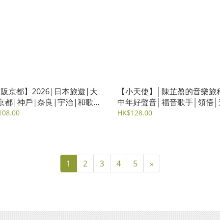
阪京都】2026|日本旅遊|大
【小天使】│陳芷盈的音樂旅
京都|神戶|奈良|宇治|和歌
中年好聲音│福音歌手│領悟│
雋佳
│中年│音樂
108.00
HK$128.00
1
2
3
4
5
»