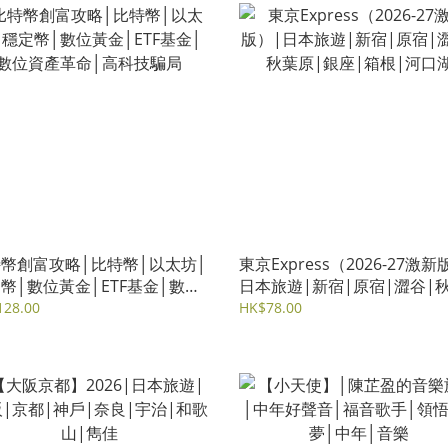
幣創富攻略│比特幣│以太坊│
東京Express（2026-27激新
幣│數位黃金│ETF基金│數位
日本旅遊|新宿|原宿|澀谷|
革命│高科技騙局
原|銀座|箱根|河口湖
128.00
HK$78.00