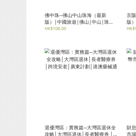
佛中珠─佛山中山珠海（最新
京阪
版）|中國旅遊|佛山|中山|珠海|
版）
順德|禪城|橫琴
宇治
HK$108.00
HK$
退優灣區：實務篇─大灣區退休全
財息
攻略│大灣區退休│長者醫療券 │
市場