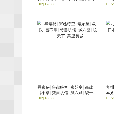
跨境安老│廣東計劃│港澳藥械通
│RE
HK$128.00
HK$
尋秦秘|穿越時空|秦始皇|嬴政|
九州
呂不韋|焚書坑儒|滅六國|統一天
本旅
下|萬里長城
宮崎
HK$108.00
HK$