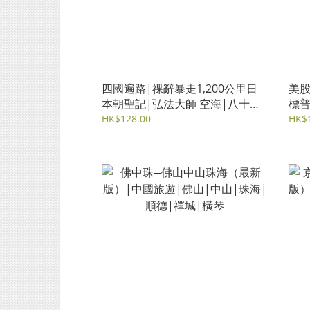
四國遍路|祼辭暴走1,200公里日
美股
本朝聖記|弘法大師 空海|八十八
標普
箇所|金剛杖|夢想
美股 
HK$128.00
HK$