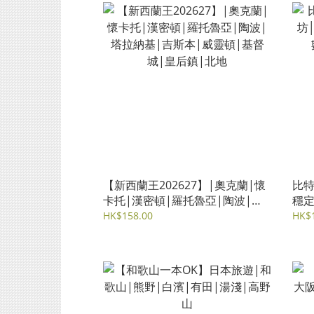
【新西蘭王202627】|奧克蘭|懷
比特
卡托|漢密頓|羅托魯亞|陶波|塔
穩定
拉納基|吉斯本|威靈頓|基督城|
資產
HK$158.00
HK$
皇后鎮|北地