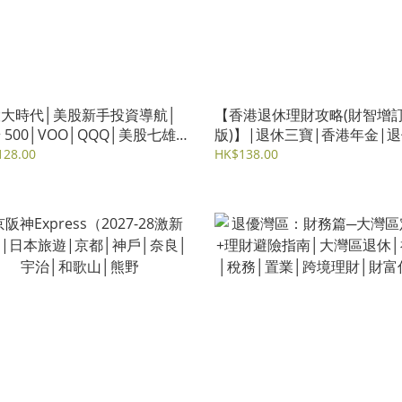
大時代│美股新手投資導航│
【香港退休理財攻略(財智增
 500│VOO│QQQ│美股七雄│
版)】|退休三寶|香港年金|
ETF
財|保單逆按揭|安老按揭|人
128.00
HK$138.00
險|儲蓄保險