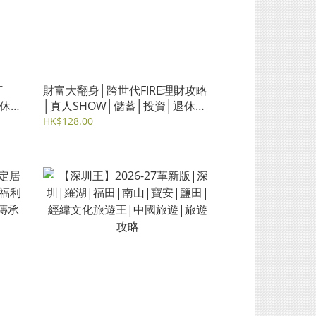
訂
財富大翻身│跨世代FIRE理財攻略
退休理
│真人SHOW│儲蓄│投資│退休策
壽保
劃│財務自由
HK$128.00