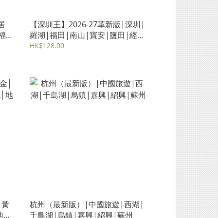
居
【深圳王】2026-27革新版|深圳|
福利
羅湖|福田|南山|寶安|鹽田|經緯
傳承
文化旅遊王|中國旅遊|旅遊攻略
HK$128.00
│黃
杭州（最新版）|中國旅遊|西湖|
地緣
千島湖|烏鎮|嘉興|紹興|蘇州