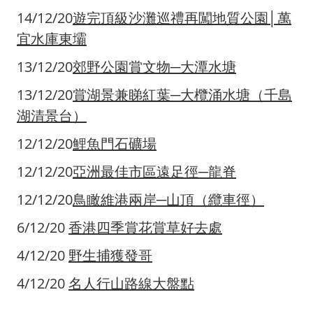
14/12/20
遊完頂級沙灘巡禮再闖地質公園│萬
宜水庫東壩
13/12/20
郊野公園賞文物─大潭水塘
13/12/20
賞湖景兼睇紅葉─大欖涌水塘（千島
湖清景台）
12/12/20
鯉魚門石礦場
12/12/20
亞洲最佳市區遠足徑─龍脊
12/12/20
鳥瞰維港兩岸─山頂（纜車徑）
6/12/20
香港四季賞花賞草好去處
4/12/20
野生捕獲發哥
4/12/20
名人行山路線大盤點