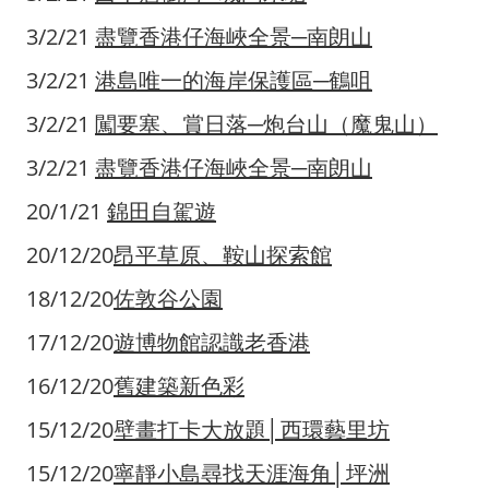
3/2/21
盡覽香港仔海峽全景─南朗山
3/2/21
港島唯一的海岸保護區─鶴咀
3/2/21
闖要塞、賞日落─炮台山（魔鬼山）
3/2/21
盡覽香港仔海峽全景─南朗山
20/1/21
錦田自駕遊
20/12/20
昂平草原、鞍山探索館
18/12/20
佐敦谷公園
17/12/20
遊博物館認識老香港
16/12/20
舊建築新色彩
15/12/20
壁畫打卡大放題│西環藝里坊
15/12/20
寧靜小島尋找天涯海角│坪洲