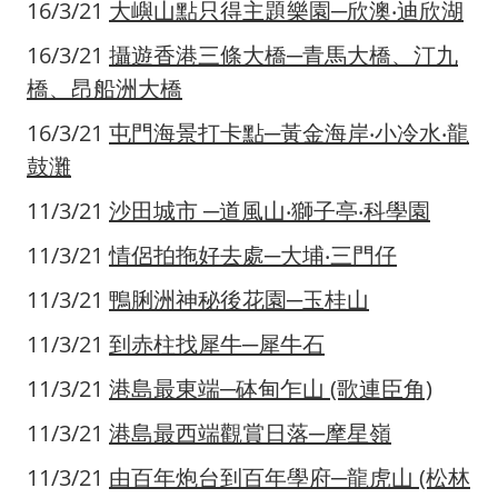
16/3/21
大嶼山點只得主題樂園─欣澳‧迪欣湖
16/3/21
攝遊香港三條大橋─青馬大橋、汀九
橋、昂船洲大橋
16/3/21
屯門海景打卡點─黃金海岸‧小冷水‧龍
鼓灘
11/3/21
沙田城市 ─道風山‧獅子亭‧科學園
11/3/21
情侶拍拖好去處─大埔‧三門仔
11/3/21
鴨脷洲神秘後花園─玉桂山
11/3/21
到赤柱找犀牛─犀牛石
11/3/21
港島最東端─砵甸乍山 (歌連臣角)
11/3/21
港島最西端觀賞日落─摩星嶺
11/3/21
由百年炮台到百年學府─龍虎山 (松林