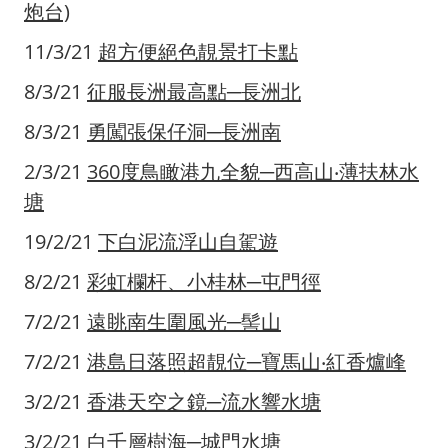
炮台)
11/3/21
超方便絕色靚景打卡點
8/3/21
征服長洲最高點─長洲北
8/3/21
勇闖張保仔洞─長洲南
2/3/21
360度鳥瞰港九全貌─西高山‧薄扶林水
塘
19/2/21
下白泥流浮山自駕遊
8/2/21
彩虹欄杆、小桂林─屯門徑
7/2/21
遠眺南生圍風光─髻山
7/2/21
港島日落照超靚位─寶馬山‧紅香爐峰
3/2/21
香港天空之鏡─流水響水塘
3/2/21
白千層樹海─城門水塘