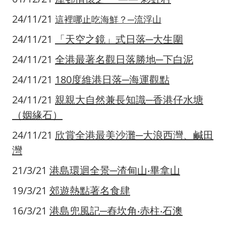
24/11/21
這裡哪止吃海鮮？─流浮山
24/11/21
「天空之鏡」式日落─大生圍
24/11/21
全港最著名觀日落勝地─下白泥
24/11/21
180度維港日落─海運觀點
24/11/21
親親大自然兼長知識─香港仔水塘
（姻緣石）
24/11/21
欣賞全港最美沙灘─大浪西灣、鹹田
灣
21/3/21
港島環迴全景─渣甸山‧畢拿山
19/3/21
郊遊熱點著名食肆
16/3/21
港島兜風記─舂坎角‧赤柱‧石澳